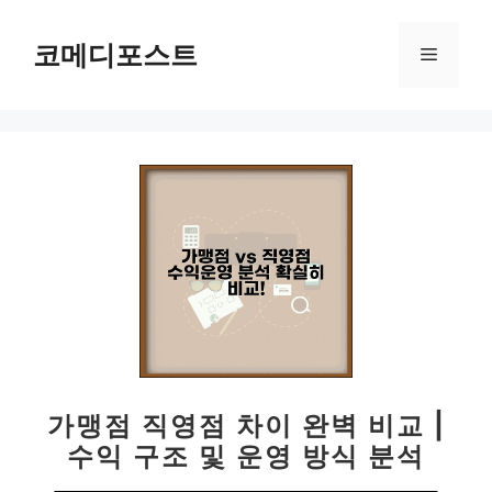
컨
텐
코메디포스트
메
츠
로
뉴
건
너
뛰
기
가맹점 직영점 차이 완벽 비교 |
수익 구조 및 운영 방식 분석