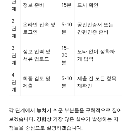
단
정보 준비
15분
드시 확인
계
2
온라인 접속 및
5-10
공인인증서 또는
단
로그인
분
간편인증 준비
계
3
15-
정보 입력 및
오타 없이 정확하
단
20
서류 업로드
게 입력
계
분
4
최종 검토 및
5-10
제출 전 모든 항목
단
제출
분
재확인
계
각 단계에서 놓치기 쉬운 부분들을 구체적으로 짚어
보겠습니다. 경험상 가장 많은 실수가 발생하는 지
점들을 중심으로 설명하겠습니다.