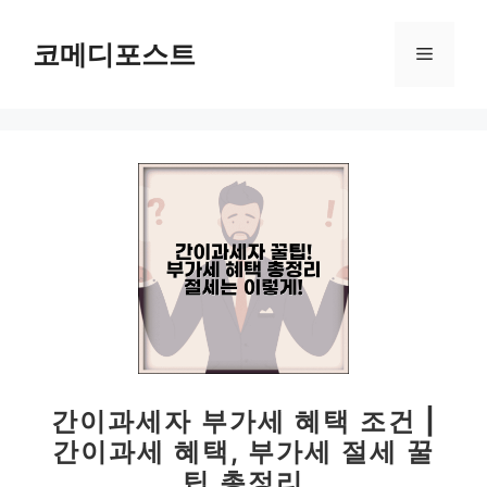
컨
텐
코메디포스트
메
츠
로
뉴
건
너
뛰
기
간이과세자 부가세 혜택 조건 |
간이과세 혜택, 부가세 절세 꿀
팁 총정리