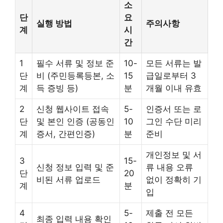
소
단
요
실행 방법
주의사항
계
시
간
1
필수 서류 및 정보 준
10-
모든 서류는 발
단
비 (주민등록등본, 소
15
급일로부터 3
계
득 증빙 등)
분
개월 이내 유효
2
신청 웹사이트 접속
5-
인증서 또는 로
단
및 본인 인증 (공동인
10
그인 수단 미리
계
증서, 간편인증)
분
준비
개인정보 및 서
3
15-
신청 정보 입력 및 준
류 내용 오류
단
20
비된 서류 업로드
없이 정확히 기
계
분
입
4
5-
제출 전 모든
최종 입력 내용 확인