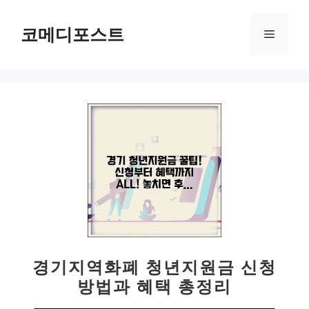
컨
텐
코메디포스트
메
츠
로
뉴
건
너
뛰
기
경기지역화폐 청년지원금 신청
방법과 혜택 총정리