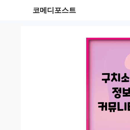
컨
코메디포스트
텐
츠
로
건
너
뛰
기