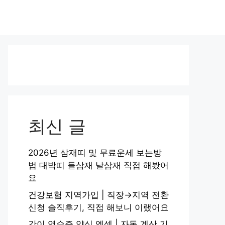
최신 글
2026년 삼재띠 및 무료운세 보는방
법 대박띠 들삼재 날삼재 직접 해봤어
요
건강보험 지역가입 | 직장→지역 전환
신청 솔직후기, 직접 해보니 이랬어요
간이 영수증 양식 엑셀 | 자동 계산 기