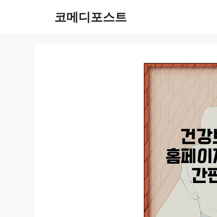
컨
코메디포스트
텐
츠
로
건
너
뛰
기