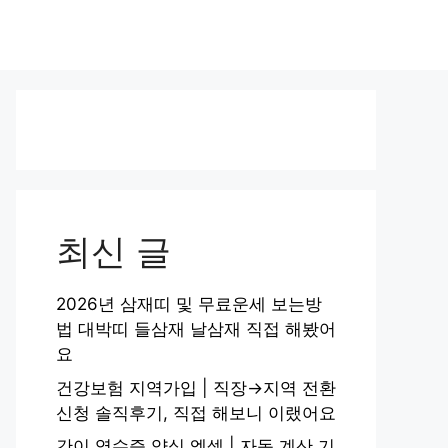
최신 글
2026년 삼재띠 및 무료운세 보는방
법 대박띠 들삼재 날삼재 직접 해봤어
요
건강보험 지역가입 | 직장→지역 전환
신청 솔직후기, 직접 해보니 이랬어요
간이 영수증 양식 엑셀 | 자동 계산 기