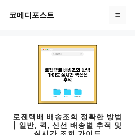
컨
텐
코메디포스트
메
츠
로
뉴
건
너
뛰
기
로젠택배 배송조회 정확한 방법
| 일반, 퀵, 신선 배송별 추적 및
실시간 조회 가이드