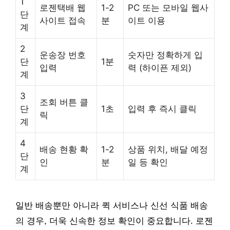
1
로젠택배 웹
1-2
PC 또는 모바일 웹사
단
사이트 접속
분
이트 이용
계
2
운송장 번호
숫자만 정확하게 입
단
1분
입력
력 (하이픈 제외)
계
3
조회 버튼 클
단
1초
입력 후 즉시 클릭
릭
계
4
배송 현황 확
1-2
상품 위치, 배달 예정
단
인
분
일 등 확인
계
일반 배송뿐만 아니라 퀵 서비스나 신선 식품 배송
의 경우, 더욱 신속한 정보 확인이 중요합니다. 로젠