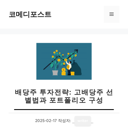
컨
텐
코메디포스트
메
츠
로
뉴
건
너
뛰
기
배당주 투자전략: 고배당주 선
별법과 포트폴리오 구성
2025-02-17
작성자:
writer