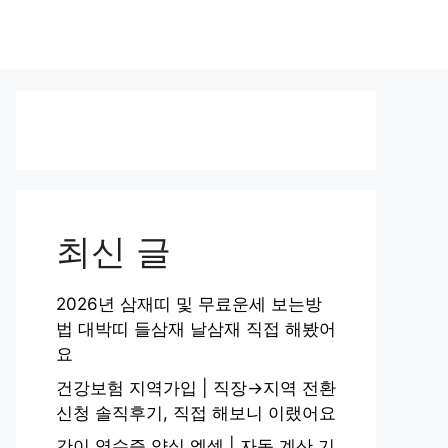
최신 글
2026년 삼재띠 및 무료운세 보는방
법 대박띠 들삼재 날삼재 직접 해봤어
요
건강보험 지역가입 | 직장→지역 전환
신청 솔직후기, 직접 해보니 이랬어요
간이 영수증 양식 엑셀 | 자동 계산 기