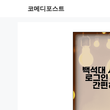
컨
코메디포스트
텐
츠
로
건
너
뛰
기