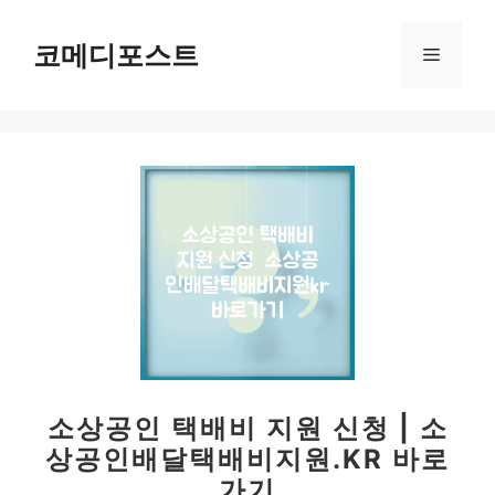
컨
텐
코메디포스트
메
츠
로
뉴
건
너
뛰
기
소상공인 택배비 지원 신청 | 소
상공인배달택배비지원.KR 바로
가기