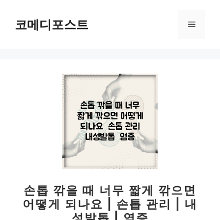
컨
텐
코메디포스트
메
츠
로
뉴
건
너
뛰
기
손톱 깎을 때 너무 짧게 깎으면
어떻게 되나요 | 손톱 관리 | 내
성발톱 | 염증