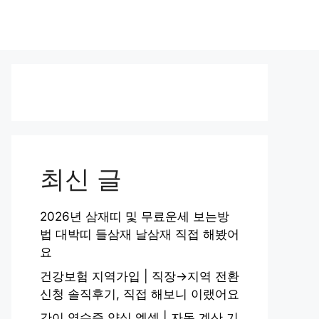
최신 글
2026년 삼재띠 및 무료운세 보는방
법 대박띠 들삼재 날삼재 직접 해봤어
요
건강보험 지역가입 | 직장→지역 전환
신청 솔직후기, 직접 해보니 이랬어요
간이 영수증 양식 엑셀 | 자동 계산 기