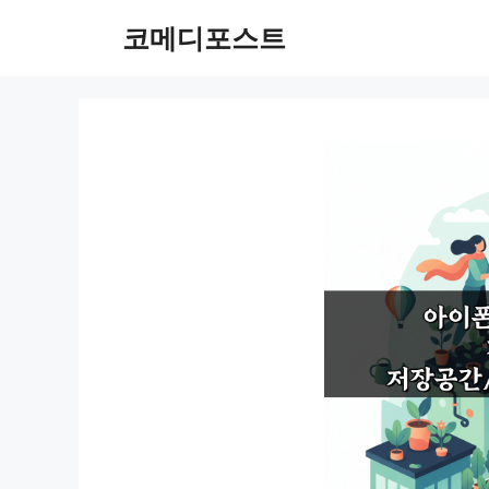
컨
코메디포스트
텐
츠
로
건
너
뛰
기