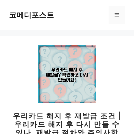
컨
텐
코메디포스트
메
츠
로
뉴
건
너
뛰
기
우리카드 해지 후 재발급 조건 |
우리카드 해지 후 다시 만들 수
있나, 재발급 절차와 주의사항