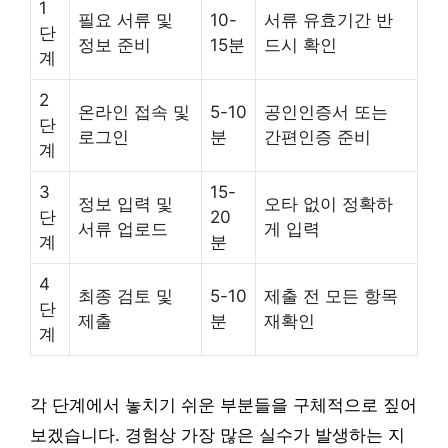
1
필요 서류 및
10-
서류 유효기간 반
단
정보 준비
15분
드시 확인
계
2
온라인 접속 및
5-10
공인인증서 또는
단
로그인
분
간편인증 준비
계
3
15-
정보 입력 및
오타 없이 정확하
단
20
서류 업로드
게 입력
계
분
4
최종 검토 및
5-10
제출 전 모든 항목
단
제출
분
재확인
계
각 단계에서 놓치기 쉬운 부분들을 구체적으로 짚어
보겠습니다. 경험상 가장 많은 실수가 발생하는 지