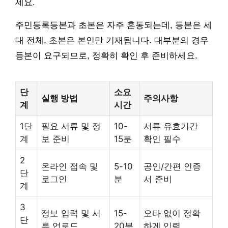
세요.
주민등록등본과 초본은 자주 혼동되는데, 등본은 세
대 전체, 초본은 본인만 기재됩니다. 대부분의 경우
등본이 요구되므로, 정확히 확인 후 준비하세요.
단
소요
실행 방법
주의사항
계
시간
1단
필요 서류 및 정
10-
서류 유효기간
계
보 준비
15분
확인 필수
2
온라인 접속 및
5-10
공인/간편 인증
단
로그인
분
서 준비
계
3
정보 입력 및 서
15-
오타 없이 정확
단
류 업로드
20분
하게 입력