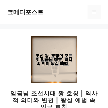
컨
텐
코메디포스트
메
츠
로
뉴
건
너
뛰
기
임금님 조선시대 왕 호칭 | 역사
적 의미와 변천 | 왕실 예법 속
임금 호칭