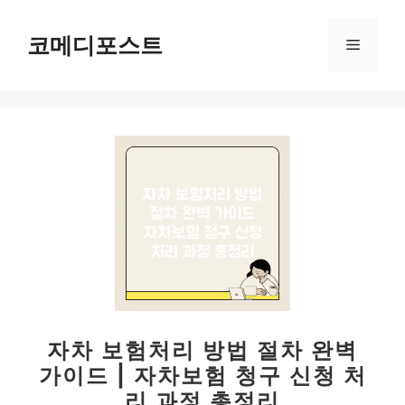
컨
텐
코메디포스트
메
츠
로
뉴
건
너
뛰
기
자차 보험처리 방법 절차 완벽
가이드 | 자차보험 청구 신청 처
리 과정 총정리