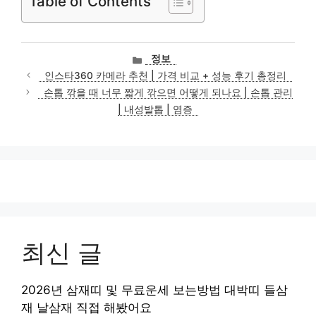
Table of Contents
카
정보
테
인스타360 카메라 추천 | 가격 비교 + 성능 후기 총정리
고
손톱 깎을 때 너무 짧게 깎으면 어떻게 되나요 | 손톱 관리
리
| 내성발톱 | 염증
최신 글
2026년 삼재띠 및 무료운세 보는방법 대박띠 들삼
재 날삼재 직접 해봤어요