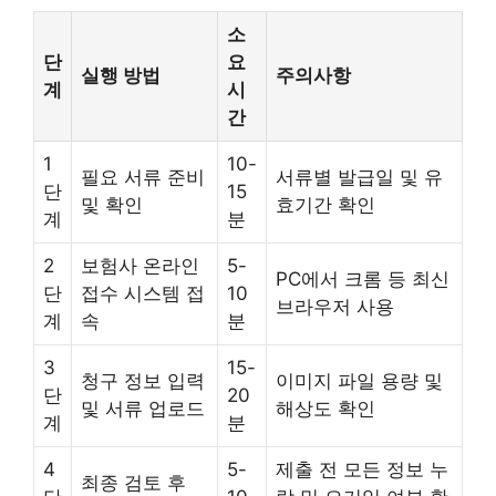
소
단
요
실행 방법
주의사항
계
시
간
1
10-
필요 서류 준비
서류별 발급일 및 유
단
15
및 확인
효기간 확인
계
분
2
보험사 온라인
5-
PC에서 크롬 등 최신
단
접수 시스템 접
10
브라우저 사용
계
속
분
3
15-
청구 정보 입력
이미지 파일 용량 및
단
20
및 서류 업로드
해상도 확인
계
분
4
5-
제출 전 모든 정보 누
최종 검토 후