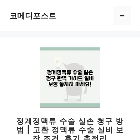
컨
텐
코메디포스트
메
츠
로
뉴
건
너
뛰
기
정계정맥류 수술 실손 청구 방
법 | 고환 정맥류 수술 실비 보
장 조건, 후기 총정리