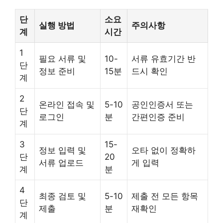
단
소요
실행 방법
주의사항
계
시간
1
필요 서류 및
10-
서류 유효기간 반
단
정보 준비
15분
드시 확인
계
2
온라인 접속 및
5-10
공인인증서 또는
단
로그인
분
간편인증 준비
계
3
15-
정보 입력 및
오타 없이 정확하
단
20
서류 업로드
게 입력
계
분
4
최종 검토 및
5-10
제출 전 모든 항목
단
제출
분
재확인
계