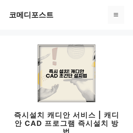
컨
텐
코메디포스트
메
츠
로
뉴
건
너
뛰
기
즉시설치 캐디안 서비스 | 캐디
안 CAD 프로그램 즉시설치 방
법