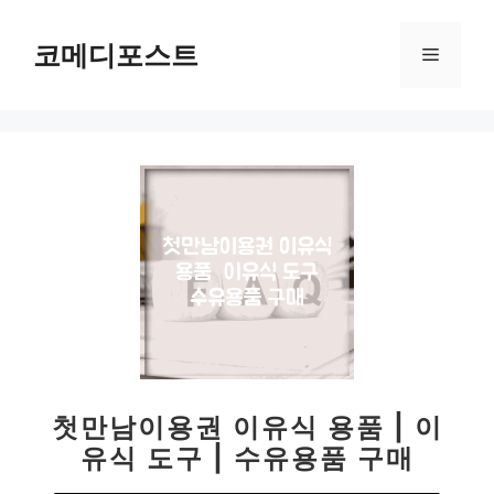
컨
텐
코메디포스트
메
츠
로
뉴
건
너
뛰
기
첫만남이용권 이유식 용품 | 이
유식 도구 | 수유용품 구매