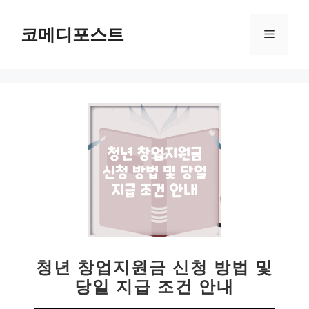
컨
텐
코메디포스트
메
츠
로
뉴
건
너
뛰
기
청년 창업지원금 신청 방법 및
당일 지급 조건 안내