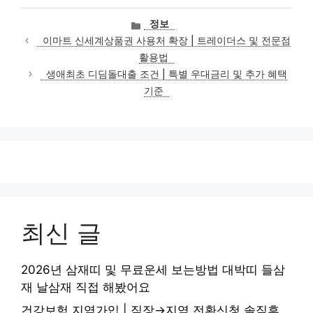
카
정보
테
이마트 신세계상품권 사용처 확장 | 트레이더스 및 전문점
고
활용법
리
생애최초 디딤돌대출 조건 | 특별 우대금리 및 추가 혜택
기준
최신 글
2026년 삼재띠 및 무료운세 보는방법 대박띠 들삼
재 날삼재 직접 해봤어요
건강보험 지역가입 | 직장→지역 전환신청 솔직후