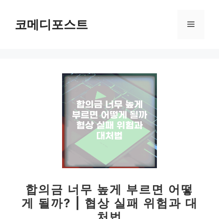
컨
텐
코메디포스트
메
츠
로
뉴
건
너
뛰
기
합의금 너무 높게 부르면 어떻
게 될까? | 협상 실패 위험과 대
처법