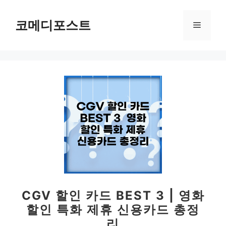
컨
텐
코메디포스트
메
츠
로
뉴
건
너
뛰
기
CGV 할인 카드 BEST 3 | 영화
할인 특화 제휴 신용카드 총정
리