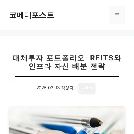
컨
텐
코메디포스트
메
츠
로
뉴
건
너
뛰
기
대체투자 포트폴리오: REITS와
인프라 자산 배분 전략
2025-03-13
작성자:
writer