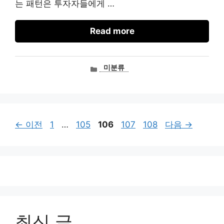
는 패턴은 투자자들에게 …
Read more
카
미분류
테
고
리
페
페
페
페
페
←
이전
1
…
105
106
107
108
다음
→
이
이
이
이
이
지
지
지
지
지
최신 글