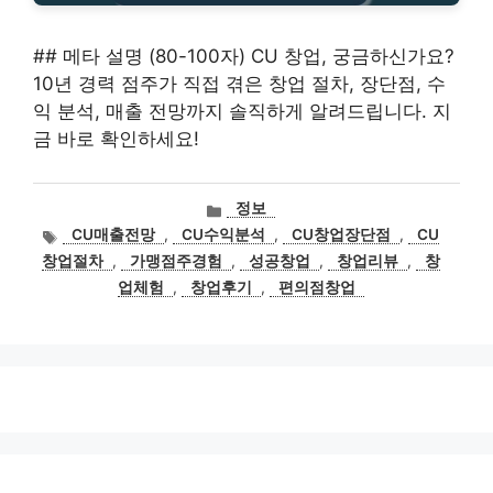
## 메타 설명 (80-100자) CU 창업, 궁금하신가요?
10년 경력 점주가 직접 겪은 창업 절차, 장단점, 수
익 분석, 매출 전망까지 솔직하게 알려드립니다. 지
금 바로 확인하세요!
카
정보
테
태
CU매출전망
,
CU수익분석
,
CU창업장단점
,
CU
고
그
창업절차
,
가맹점주경험
,
성공창업
,
창업리뷰
,
창
리
업체험
,
창업후기
,
편의점창업