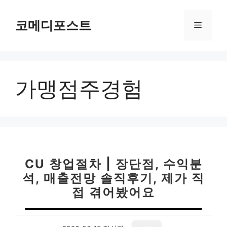
컨
텐
코메디포스트
메
츠
로
뉴
건
너
가맹점주경험
뛰
기
CU 창업절차 | 장단점, 수익분
석, 매출전망 솔직후기, 제가 직
접 겪어봤어요