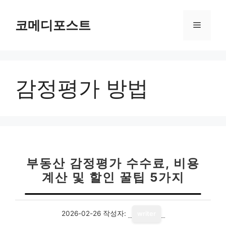
컨
텐
코메디포스트
메
츠
로
뉴
건
너
감정평가 방법
뛰
기
부동산 감정평가 수수료, 비용
계산 및 할인 꿀팁 5가지
2026-02-26
작성자:
writer