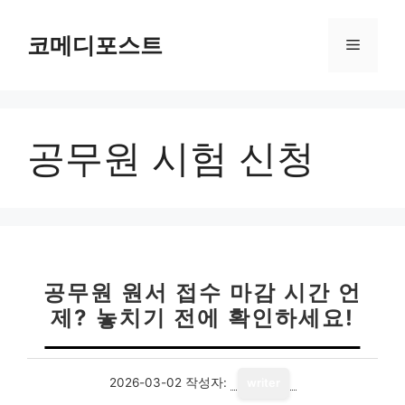
컨
텐
코메디포스트
메
츠
로
뉴
건
너
공무원 시험 신청
뛰
기
공무원 원서 접수 마감 시간 언
제? 놓치기 전에 확인하세요!
2026-03-02
작성자:
writer