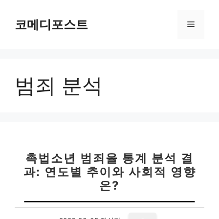
컨
텐
코메디포스트
메
츠
로
뉴
건
너
범죄 분석
뛰
기
촉법소년 범죄율 통계 분석 결
과: 연도별 추이와 사회적 영향
은?