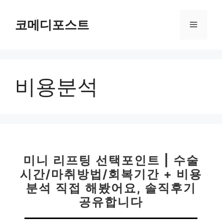
컨
텐
코메디포스트
메
츠
로
뉴
건
너
비용분석
뛰
기
미니 리프팅 선택포인트 | 수술
시간/마취방법/회복기간 + 비용
분석 직접 해봤어요, 솔직후기
공유합니다