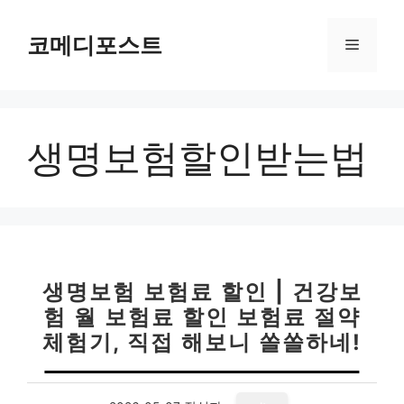
컨
텐
코메디포스트
메
츠
로
뉴
건
너
생명보험할인받는법
뛰
기
생명보험 보험료 할인 | 건강보
험 월 보험료 할인 보험료 절약
체험기, 직접 해보니 쏠쏠하네!