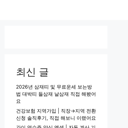
최신 글
2026년 삼재띠 및 무료운세 보는방
법 대박띠 들삼재 날삼재 직접 해봤어
요
건강보험 지역가입 | 직장→지역 전환
신청 솔직후기, 직접 해보니 이랬어요
간이 영수증 양식 엑셀 | 자동 계산 기