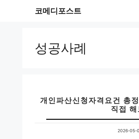
컨
코메디포스트
텐
츠
로
건
너
성공사례
뛰
기
개인파산신청자격요건 총정리
직접 해
2026-05-