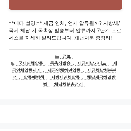
**메타 설명:** 세금 연체, 언제 압류될까? 지방세/
국세 체납 시 독촉장 발송부터 압류까지 7단계 프로
세스를 자세히 알려드립니다. 체납처분 총정리!
카
정보
테
태
국세연체압류
,
독촉장발송
,
세금미납가이드
,
세
고
그
금연체압류시기
,
세금연체하면압류
,
세금체납처분분
리
석
,
압류예방책
,
지방세연체압류
,
체납세금해결방
법
,
체납처분총정리