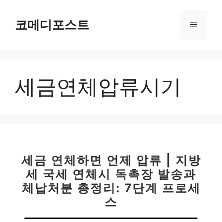
컨
텐
코메디포스트
메
츠
로
뉴
건
너
세금연체압류시기
뛰
기
세금 연체하면 언제 압류 | 지방
세 국세 연체시 독촉장 발송과
체납처분 총정리: 7단계 프로세
스