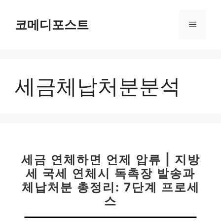
컨
텐
코메디포스트
메
츠
로
뉴
건
너
세금체납처분분석
뛰
기
세금 연체하면 언제 압류 | 지방
세 국세 연체시 독촉장 발송과
체납처분 총정리: 7단계 프로세
스