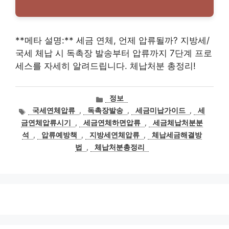
**메타 설명:** 세금 연체, 언제 압류될까? 지방세/
국세 체납 시 독촉장 발송부터 압류까지 7단계 프로
세스를 자세히 알려드립니다. 체납처분 총정리!
카
정보
테
태
국세연체압류
,
독촉장발송
,
세금미납가이드
,
세
고
그
금연체압류시기
,
세금연체하면압류
,
세금체납처분분
리
석
,
압류예방책
,
지방세연체압류
,
체납세금해결방
법
,
체납처분총정리