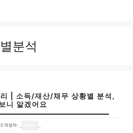
별분석
 | 소득/재산/채무 상황별 분석,
보니 알겠어요
02
작성자:
writer