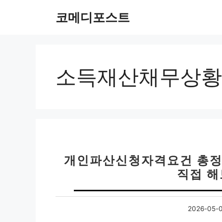
컨
코메디포스트
텐
츠
로
건
너
소득재산채무상황
뛰
기
개인파산신청자격요건 총정리
직접 해
2026-05-