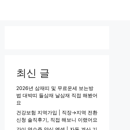
최신 글
2026년 삼재띠 및 무료운세 보는방
법 대박띠 들삼재 날삼재 직접 해봤어
요
건강보험 지역가입 | 직장→지역 전환
신청 솔직후기, 직접 해보니 이랬어요
간이 영수증 양식 엑셀 | 자동 계산 기