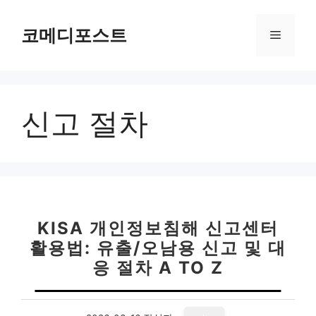
컨
텐
코메디포스트
메
츠
로
뉴
건
너
신고 절차
뛰
기
KISA 개인정보침해 신고센터
활용법: 유출/오남용 신고 및 대
응 절차 A TO Z