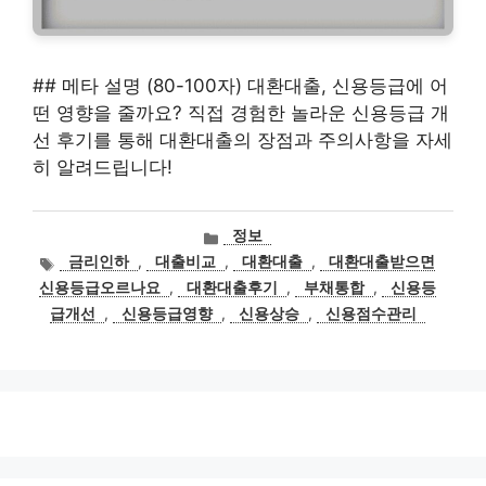
## 메타 설명 (80-100자) 대환대출, 신용등급에 어
떤 영향을 줄까요? 직접 경험한 놀라운 신용등급 개
선 후기를 통해 대환대출의 장점과 주의사항을 자세
히 알려드립니다!
카
정보
테
태
금리인하
,
대출비교
,
대환대출
,
대환대출받으면
고
그
신용등급오르나요
,
대환대출후기
,
부채통합
,
신용등
리
급개선
,
신용등급영향
,
신용상승
,
신용점수관리