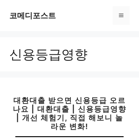
컨
텐
코메디포스트
메
츠
로
뉴
건
너
신용등급영향
뛰
기
대환대출 받으면 신용등급 오르
나요 | 대환대출 | 신용등급영향
| 개선 체험기, 직접 해보니 놀
라운 변화!