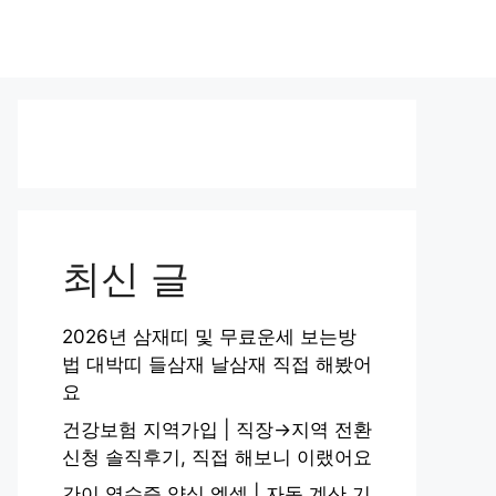
최신 글
2026년 삼재띠 및 무료운세 보는방
법 대박띠 들삼재 날삼재 직접 해봤어
요
건강보험 지역가입 | 직장→지역 전환
신청 솔직후기, 직접 해보니 이랬어요
간이 영수증 양식 엑셀 | 자동 계산 기