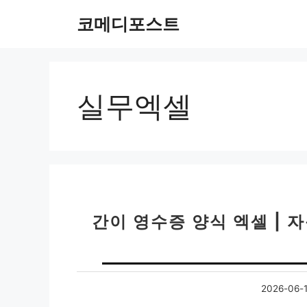
컨
코메디포스트
텐
츠
로
건
너
실무엑셀
뛰
기
간이 영수증 양식 엑셀 | 
2026-06-