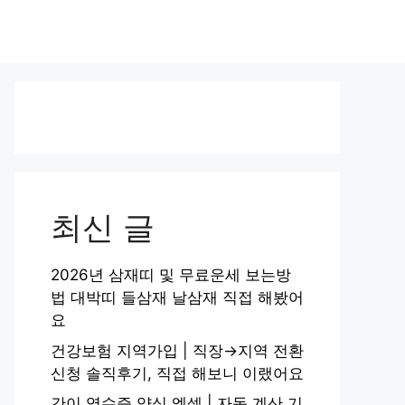
최신 글
2026년 삼재띠 및 무료운세 보는방
법 대박띠 들삼재 날삼재 직접 해봤어
요
건강보험 지역가입 | 직장→지역 전환
신청 솔직후기, 직접 해보니 이랬어요
간이 영수증 양식 엑셀 | 자동 계산 기