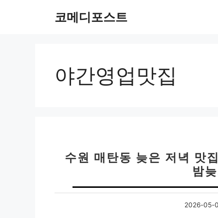
컨
코메디포스트
텐
츠
로
건
너
야간영업맛집
뛰
기
수원 매탄동 늦은 저녁 맛집
밤늦
2026-05-