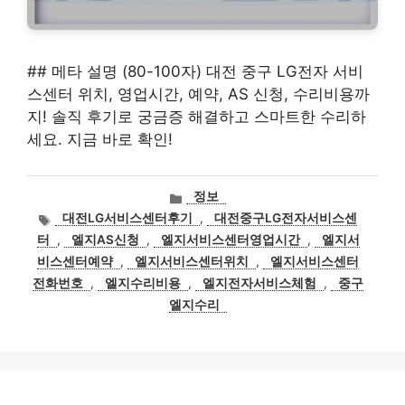
## 메타 설명 (80-100자) 대전 중구 LG전자 서비
스센터 위치, 영업시간, 예약, AS 신청, 수리비용까
지! 솔직 후기로 궁금증 해결하고 스마트한 수리하
세요. 지금 바로 확인!
카
정보
테
태
대전LG서비스센터후기
,
대전중구LG전자서비스센
고
그
터
,
엘지AS신청
,
엘지서비스센터영업시간
,
엘지서
리
비스센터예약
,
엘지서비스센터위치
,
엘지서비스센터
전화번호
,
엘지수리비용
,
엘지전자서비스체험
,
중구
엘지수리