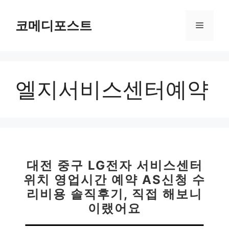
컨
텐
코메디포스트
메
츠
로
뉴
건
너
엘지서비스센터예약
뛰
기
대전 중구 LG전자 서비스센터
위치 영업시간 예약 AS신청 수
리비용 솔직후기, 직접 해보니
이랬어요