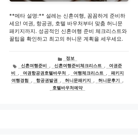
**메타 설명:** 설레는 신혼여행, 꼼꼼하게 준비하
세요! 여권, 항공권, 호텔 바우처부터 맞춤 허니문
패키지까지. 성공적인 신혼여행 준비 체크리스트와
꿀팁을 확인하고 최고의 허니문 계획을 세우세요.
카
정보
테
태
신혼여행준비
,
신혼여행준비체크리스트
,
여권준
고
그
비
,
여권항공권호텔바우처
,
여행체크리스트
,
패키지
리
여행경험
,
항공권발권
,
허니문패키지
,
허니문후기
,
호텔바우처예약