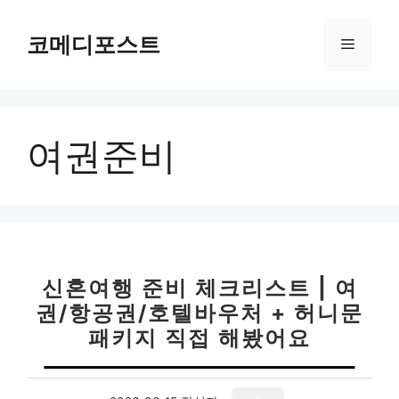
컨
텐
코메디포스트
메
츠
로
뉴
건
너
여권준비
뛰
기
신혼여행 준비 체크리스트 | 여
권/항공권/호텔바우처 + 허니문
패키지 직접 해봤어요