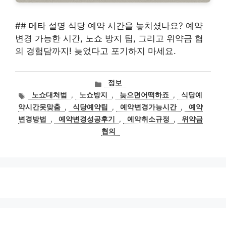
## 메타 설명 식당 예약 시간을 놓치셨나요? 예약
변경 가능한 시간, 노쇼 방지 팁, 그리고 위약금 협
의 경험담까지! 늦었다고 포기하지 마세요.
카
정보
테
태
노쇼대처법
,
노쇼방지
,
늦으면어떡하죠
,
식당예
고
그
약시간못맞춤
,
식당예약팁
,
예약변경가능시간
,
예약
리
변경방법
,
예약변경성공후기
,
예약취소규정
,
위약금
협의