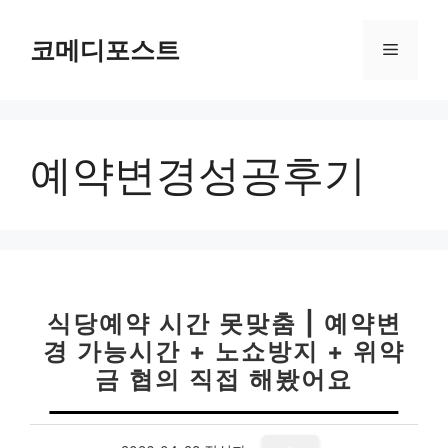
컨
텐
코메디포스트
메
츠
로
뉴
건
너
예약변경성공후기
뛰
기
식당예약 시간 못맞춤 | 예약변
경 가능시간 + 노쇼방지 + 위약
금 협의 직접 해봤어요