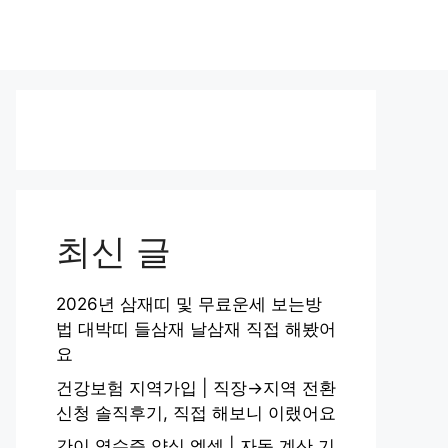
최신 글
2026년 삼재띠 및 무료운세 보는방
법 대박띠 들삼재 날삼재 직접 해봤어
요
건강보험 지역가입 | 직장→지역 전환
신청 솔직후기, 직접 해보니 이랬어요
간이 영수증 양식 엑셀 | 자동 계산 기