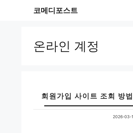
컨
코메디포스트
텐
츠
로
건
너
온라인 계정
뛰
기
회원가입 사이트 조회 방법
2026-03-