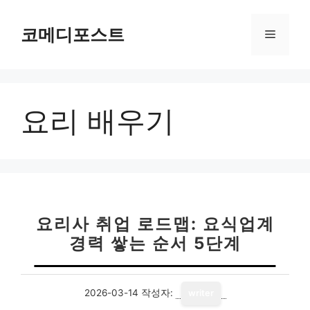
컨
텐
코메디포스트
메
츠
로
뉴
건
너
요리 배우기
뛰
기
요리사 취업 로드맵: 요식업계
경력 쌓는 순서 5단계
2026-03-14
작성자:
writer