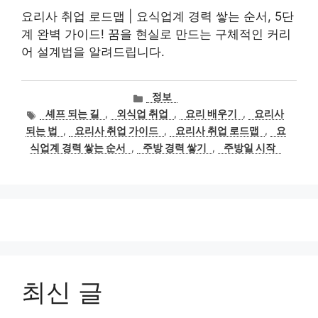
요리사 취업 로드맵 | 요식업계 경력 쌓는 순서, 5단
계 완벽 가이드! 꿈을 현실로 만드는 구체적인 커리
어 설계법을 알려드립니다.
카
정보
테
태
셰프 되는 길
,
외식업 취업
,
요리 배우기
,
요리사
고
그
되는 법
,
요리사 취업 가이드
,
요리사 취업 로드맵
,
요
리
식업계 경력 쌓는 순서
,
주방 경력 쌓기
,
주방일 시작
최신 글