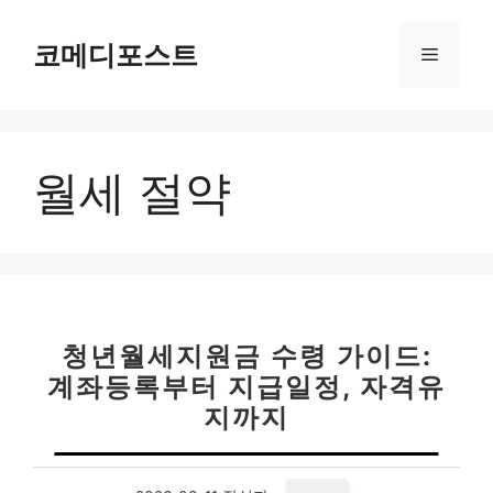
컨
텐
코메디포스트
메
츠
로
뉴
건
너
월세 절약
뛰
기
청년월세지원금 수령 가이드:
계좌등록부터 지급일정, 자격유
지까지