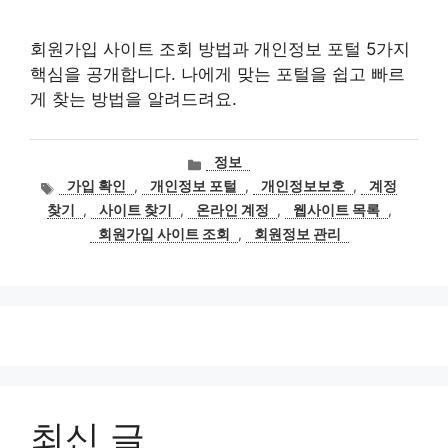
회원가입 사이트 조회 방법과 개인정보 포털 5가지
핵심을 공개합니다. 나에게 맞는 포털을 쉽고 빠르
게 찾는 방법을 알려드려요.
카
정보
테
태
가입 확인
,
개인정보 포털
,
개인정보보호
,
계정
고
그
찾기
,
사이트 찾기
,
온라인 계정
,
웹사이트 목록
,
리
회원가입 사이트 조회
,
회원정보 관리
최신 글