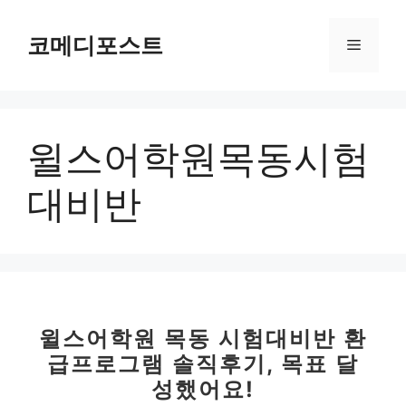
컨
텐
코메디포스트
메
츠
로
뉴
건
너
윌스어학원목동시험
뛰
기
대비반
윌스어학원 목동 시험대비반 환
급프로그램 솔직후기, 목표 달
성했어요!