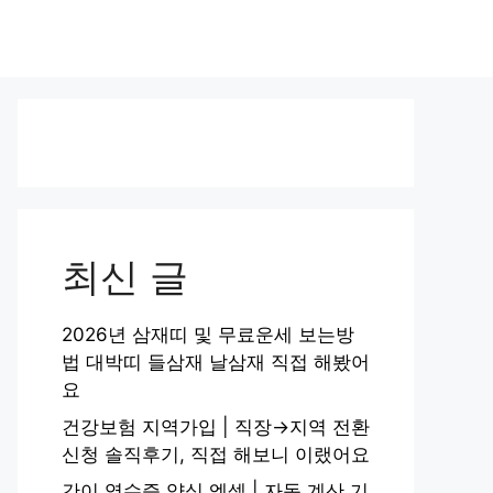
최신 글
2026년 삼재띠 및 무료운세 보는방
법 대박띠 들삼재 날삼재 직접 해봤어
요
건강보험 지역가입 | 직장→지역 전환
신청 솔직후기, 직접 해보니 이랬어요
간이 영수증 양식 엑셀 | 자동 계산 기