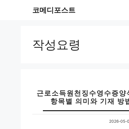
컨
코메디포스트
텐
츠
로
건
너
작성요령
뛰
기
근로소득원천징수영수증양식 |
항목별 의미와 기재 방법 
2026-05-