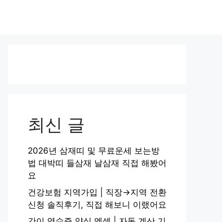
최신 글
2026년 삼재띠 및 무료운세 보는방
법 대박띠 들삼재 날삼재 직접 해봤어
요
건강보험 지역가입 | 직장→지역 전환
신청 솔직후기, 직접 해보니 이랬어요
간이 영수증 양식 엑셀 | 자동 계산 기