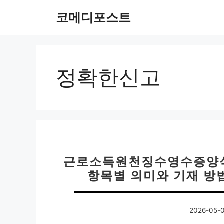
컨
코메디포스트
텐
츠
로
건
너
정확한신고
뛰
기
근로소득원천징수영수증양식 |
항목별 의미와 기재 방법 
2026-05-