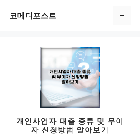
컨
텐
코메디포스트
메
츠
로
뉴
건
너
뛰
기
개인사업자 대출 종류 및 무이
자 신청방법 알아보기