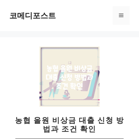
컨
텐
코메디포스트
메
츠
로
뉴
건
너
뛰
기
농협 올원 비상금 대출 신청 방
법과 조건 확인