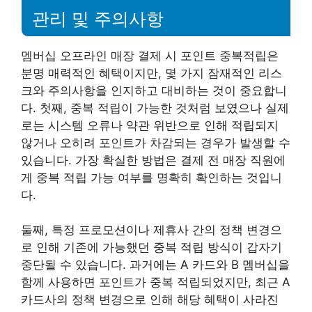
관리 및 주의사항
멤버십 오프라인 매장 결제 시 포인트 중복적립은
분명 매력적인 혜택이지만, 몇 가지 잠재적인 리스
크와 주의사항을 인지하고 대비하는 것이 중요합니
다. 첫째, 중복 적립이 가능한 것처럼 보였으나 실제
로는 시스템 오류나 약관 위반으로 인해 적립되지
않거나 오히려 포인트가 차감되는 경우가 발생할 수
있습니다.
가장 확실한 방법은 결제 전 매장 직원에
게 중복 적립 가능 여부를 명확히 확인하는 것입니
다.
둘째, 특정 프로모션이나 제휴사 간의 정책 변경으
로 인해 기존에 가능했던 중복 적립 방식이 갑자기
중단될 수 있습니다. 과거에는 A 카드와 B 멤버십을
함께 사용하면 포인트가 중복 적립되었지만, 최근 A
카드사의 정책 변경으로 인해 해당 혜택이 사라진