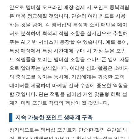
앞으로 멤버십 오프라인 매장 결제 시 포인트 중복적립
은 더욱 정교해질 것입니다. 단순히 여러 카드를 사용
하는 것을 넘어, 각 멤버십의 특성과 소비 패턴을 데이
터로 분석하여 최적의 적립 조합을 실시간으로 추천해
주는 AI 기반 서비스가 등장할 수 있습니다. 예를 들어,
특정 매장에서 특정 시간대에 구매 시 가장 높은 포인
트 적립률을 보이는 멤버십 조합을 스마트폰 앱이 자동
으로 알려주는 방식입니다. 이러한 심화 활용은 소비자
의 충성도를 높이는 동시에, 기업에게는 귀중한 고객
데이터를 제공하여 마케팅 전략 수립에 중요한 역할을
할 것입니다.
단순 적립을 넘어선 개인 맞춤형 혜택 설
계가 미래 포인트 적립의 핵심이 될 것입니다.
지속 가능한 포인트 생태계 구축
장기적으로는 멤버십 포인트가 단순한 할인 수단을 넘
어, 투자나 재테크의 개념으로 확장될 가능성도 있습니