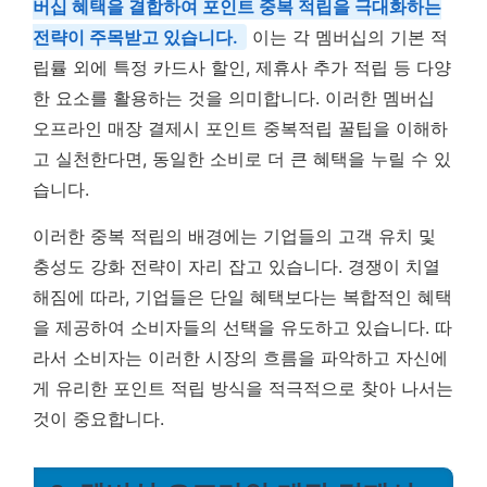
버십 혜택을 결합하여 포인트 중복 적립을 극대화하는
전략이 주목받고 있습니다.
이는 각 멤버십의 기본 적
립률 외에 특정 카드사 할인, 제휴사 추가 적립 등 다양
한 요소를 활용하는 것을 의미합니다. 이러한 멤버십
오프라인 매장 결제시 포인트 중복적립 꿀팁을 이해하
고 실천한다면, 동일한 소비로 더 큰 혜택을 누릴 수 있
습니다.
이러한 중복 적립의 배경에는 기업들의 고객 유치 및
충성도 강화 전략이 자리 잡고 있습니다. 경쟁이 치열
해짐에 따라, 기업들은 단일 혜택보다는 복합적인 혜택
을 제공하여 소비자들의 선택을 유도하고 있습니다. 따
라서 소비자는 이러한 시장의 흐름을 파악하고 자신에
게 유리한 포인트 적립 방식을 적극적으로 찾아 나서는
것이 중요합니다.