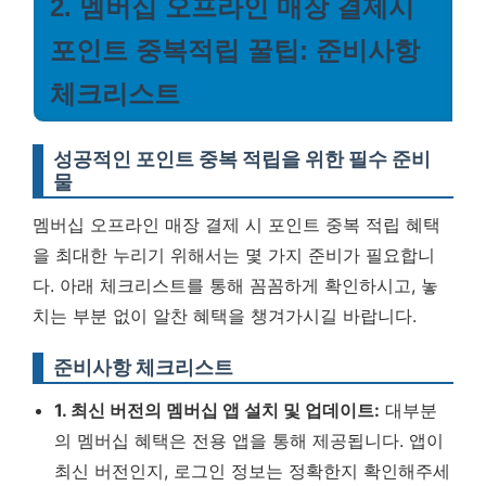
2. 멤버십 오프라인 매장 결제시
포인트 중복적립 꿀팁: 준비사항
체크리스트
성공적인 포인트 중복 적립을 위한 필수 준비
물
멤버십 오프라인 매장 결제 시 포인트 중복 적립 혜택
을 최대한 누리기 위해서는 몇 가지 준비가 필요합니
다. 아래 체크리스트를 통해 꼼꼼하게 확인하시고, 놓
치는 부분 없이 알찬 혜택을 챙겨가시길 바랍니다.
준비사항 체크리스트
1. 최신 버전의 멤버십 앱 설치 및 업데이트:
대부분
의 멤버십 혜택은 전용 앱을 통해 제공됩니다. 앱이
최신 버전인지, 로그인 정보는 정확한지 확인해주세