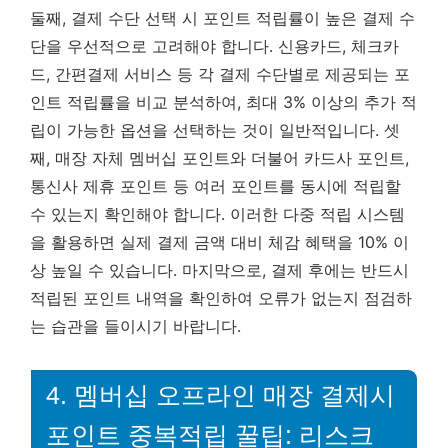
둘째, 결제 수단 선택 시 포인트 적립률이 높은 결제 수
단을 우선적으로 고려해야 합니다. 신용카드, 체크카
드, 간편결제 서비스 등 각 결제 수단별로 제공되는 포
인트 적립률을 비교 분석하여, 최대 3% 이상의 추가 적
립이 가능한 옵션을 선택하는 것이 일반적입니다. 셋
째, 매장 자체 멤버십 포인트와 더불어 카드사 포인트,
통신사 제휴 포인트 등 여러 포인트를 동시에 적립할
수 있는지 확인해야 합니다.
이러한 다중 적립 시스템
을 활용하면 실제 결제 금액 대비 체감 혜택을 10% 이
상 높일 수 있습니다.
마지막으로, 결제 후에는 반드시
적립된 포인트 내역을 확인하여 오류가 없는지 점검하
는 습관을 들이시기 바랍니다.
4. 멤버십 오프라인 매장 결제시
포인트 중복적립 꿀팁: 리스크