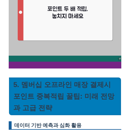
5. 멤버십 오프라인 매장 결제시
포인트 중복적립 꿀팁: 미래 전망
과 고급 전략
데이터 기반 예측과 심화 활용