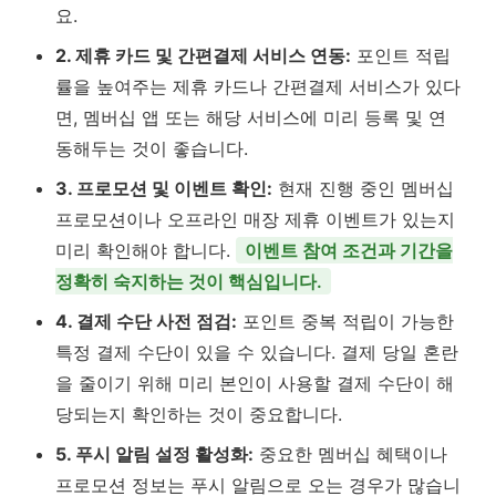
요.
2. 제휴 카드 및 간편결제 서비스 연동:
포인트 적립
률을 높여주는 제휴 카드나 간편결제 서비스가 있다
면, 멤버십 앱 또는 해당 서비스에 미리 등록 및 연
동해두는 것이 좋습니다.
3. 프로모션 및 이벤트 확인:
현재 진행 중인 멤버십
프로모션이나 오프라인 매장 제휴 이벤트가 있는지
미리 확인해야 합니다.
이벤트 참여 조건과 기간을
정확히 숙지하는 것이 핵심입니다.
4. 결제 수단 사전 점검:
포인트 중복 적립이 가능한
특정 결제 수단이 있을 수 있습니다. 결제 당일 혼란
을 줄이기 위해 미리 본인이 사용할 결제 수단이 해
당되는지 확인하는 것이 중요합니다.
5. 푸시 알림 설정 활성화:
중요한 멤버십 혜택이나
프로모션 정보는 푸시 알림으로 오는 경우가 많습니