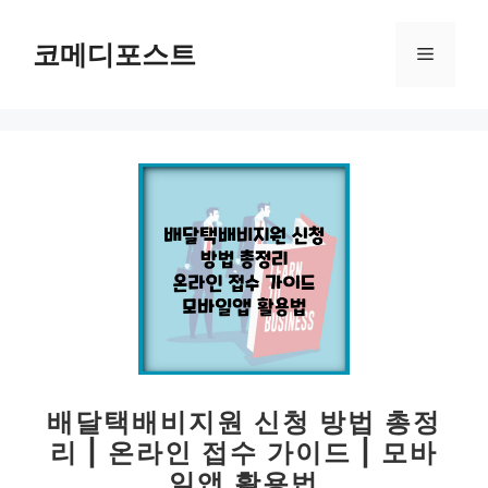
컨
텐
코메디포스트
메
츠
로
뉴
건
너
뛰
기
배달택배비지원 신청 방법 총정
리 | 온라인 접수 가이드 | 모바
일앱 활용법