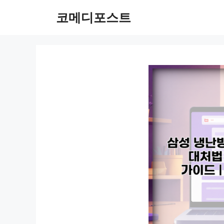
컨
코메디포스트
텐
츠
로
건
너
뛰
기