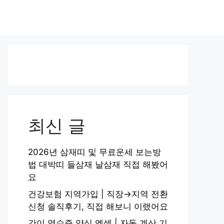
최신 글
2026년 삼재띠 및 무료운세 보는방
법 대박띠 들삼재 날삼재 직접 해봤어
요
건강보험 지역가입 | 직장→지역 전환
신청 솔직후기, 직접 해보니 이랬어요
간이 영수증 양식 엑셀 | 자동 계산 기